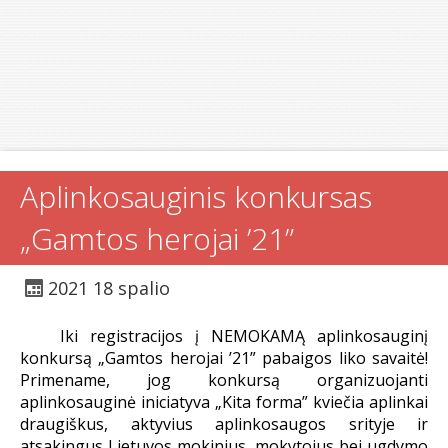
Aplinkosauginis konkursas
„Gamtos herojai ’21”
2021 18 spalio
Iki registracijos į NEMOKAMĄ aplinkosauginį
konkursą „Gamtos herojai ’21” pabaigos liko savaitė!
Primename, jog konkursą organizuojanti
aplinkosauginė iniciatyva „Kita forma” kviečia aplinkai
draugiškus, aktyvius aplinkosaugos srityje ir
atsakingus Lietuvos mokinius, mokytojus bei ugdymo