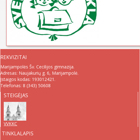
REKVIZITAI
Marijampolės Šv. Cecilijos gimnazija.
Adresas: Naujakurių g. 6, Marijampolė.
Įstaigos kodas: 193012421.
Telefonas:
8 (343) 50608
STEIGĖJAS
VVKKC
TINKLALAPIS