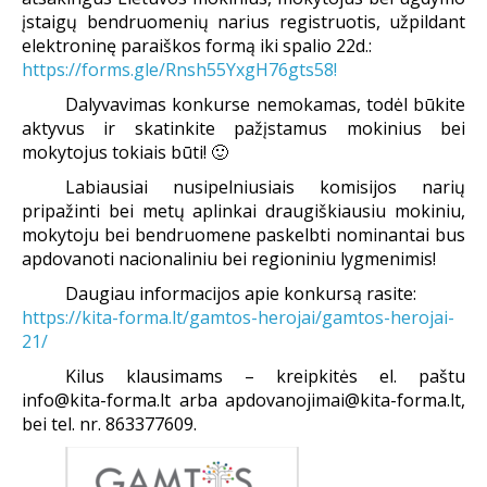
įstaigų bendruomenių narius registruotis, užpildant
elektroninę paraiškos formą iki spalio 22d.:
https://forms.gle/Rnsh55YxgH76gts58!
Dalyvavimas konkurse nemokamas, todėl būkite
aktyvus ir skatinkite pažįstamus mokinius bei
mokytojus tokiais būti! 🙂
Labiausiai nusipelniusiais komisijos narių
pripažinti bei metų aplinkai draugiškiausiu mokiniu,
mokytoju bei bendruomene paskelbti nominantai bus
apdovanoti nacionaliniu bei regioniniu lygmenimis!
Daugiau informacijos apie konkursą rasite:
https://kita-forma.lt/gamtos-herojai/gamtos-herojai-
21/
Kilus klausimams – kreipkitės el. paštu
info@kita-forma.lt arba apdovanojimai@kita-forma.lt,
bei tel. nr. 863377609.