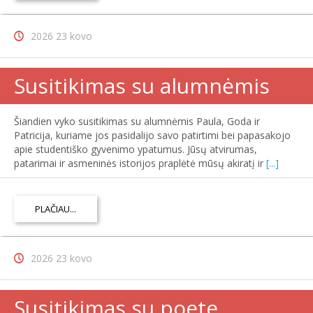
2026 23 kovo
Susitikimas su alumnėmis
Šiandien vyko susitikimas su alumnėmis Paula, Goda ir
Patricija, kuriame jos pasidalijo savo patirtimi bei papasakojo
apie studentiško gyvenimo ypatumus. Jūsų atvirumas,
patarimai ir asmeninės istorijos praplėtė mūsų akiratį ir
[...]
PLAČIAU...
2026 23 kovo
Susitikimas su poete