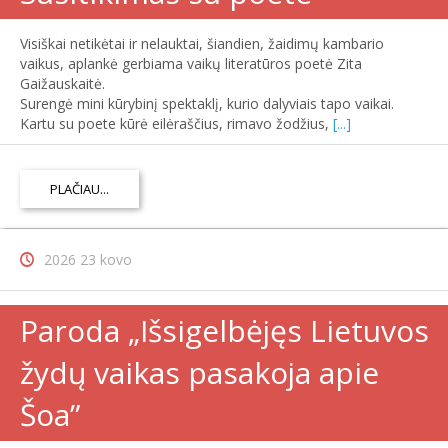
Visiškai netikėtai ir nelauktai, šiandien, žaidimų kambario
vaikus, aplankė gerbiama vaikų literatūros poetė Zita
Gaižauskaitė.
Surengė mini kūrybinį spektaklį, kurio dalyviais tapo vaikai.
Kartu su poete kūrė eilėraščius, rimavo žodžius,
[...]
PLAČIAU...
2026 23 kovo
Paroda „Išsigelbėjęs Lietuvos
žydų vaikas pasakoja apie
Šoa”