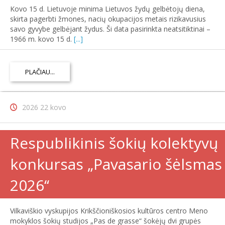
Kovo 15 d. Lietuvoje minima Lietuvos žydų gelbėtojų diena,
skirta pagerbti žmones, nacių okupacijos metais rizikavusius
savo gyvybe gelbėjant žydus. Ši data pasirinkta neatsitiktinai –
1966 m. kovo 15 d.
[...]
PLAČIAU...
2026 22 kovo
Respublikinis šokių kolektyvų
konkursas „Pavasario šėlsmas
2026‘‘
Vilkaviškio vyskupijos Krikščioniškosios kultūros centro Meno
mokyklos šokių studijos „Pas de grasse“ šokėjų dvi grupės