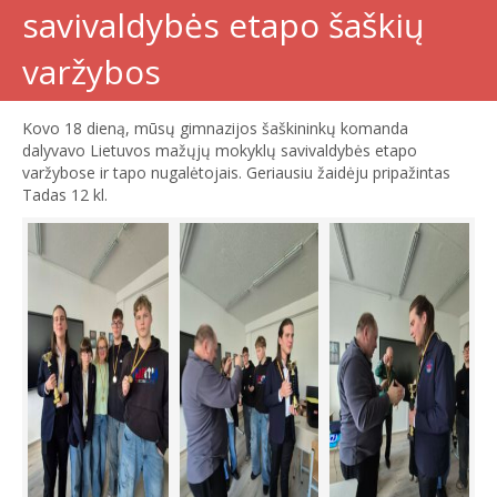
savivaldybės etapo šaškių
varžybos
Kovo 18 dieną, mūsų gimnazijos šaškininkų komanda
dalyvavo Lietuvos mažųjų mokyklų savivaldybės etapo
varžybose ir tapo nugalėtojais. Geriausiu žaidėju pripažintas
Tadas 12 kl.