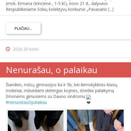
(mok. Ermana Grincienė , 1-5 kl.), kovo 21 d., dalyvavo
Respublikiniame šokių kolektyvų konkurse „Pavasario
[...]
PLAČIAU...
2026 20 kovo
Nenurašau, o palaikau
Šiandien, mūsų gimnazijos 6a ir 5b, bei ikimokyklinės klasių
mokiniai, mūvėdami skirtingas kojines, išreiškė palaikymą
žmonėms gimusiems su Dauno sindromu
#nenurašauOpalaikau