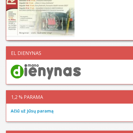
EL DIENYNAS
1,2 % PARAMA
Ačiū už Jūsų paramą