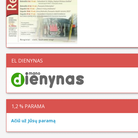
EL DIENYNAS
1,2 % PARAMA
Ačiū už Jūsų paramą