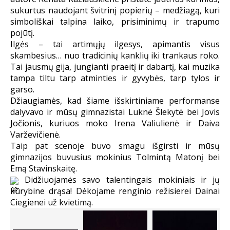
sukurtus naudojant švitrinį popierių – medžiagą, kuri
simboliškai talpina laiko, prisiminimų ir trapumo
pojūtį.
Ilgės – tai artimųjų ilgesys, apimantis visus
skambesius… nuo tradicinių kanklių iki trankaus roko.
Tai jausmų gija, jungianti praeitį ir dabartį, kai muzika
tampa tiltu tarp atminties ir gyvybės, tarp tylos ir
garso.
Džiaugiamės, kad šiame išskirtiniame performanse
dalyvavo ir mūsų gimnazistai Luknė Šlekytė bei Jovis
Jočionis, kuriuos moko Irena Valiulienė ir Daiva
Varževičienė.
Taip pat scenoje buvo smagu išgirsti ir mūsų
gimnazijos buvusius mokinius Tolmintą Matonį bei
Emą Stavinskaitę.
Didžiuojamės savo talentingais mokiniais ir jų
kūrybine drąsa! Dėkojame renginio režisierei Dainai
Ciegienei už kvietimą.