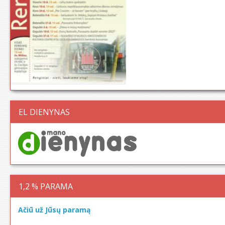
EL DIENYNAS
1,2 % PARAMA
Ačiū už Jūsų paramą