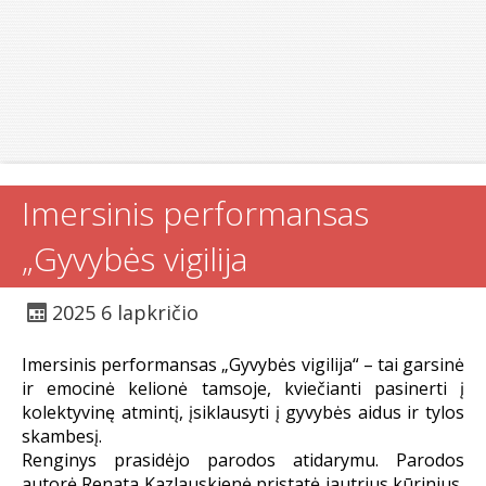
Imersinis performansas
„Gyvybės vigilija
2025 6 lapkričio
Imersinis performansas „Gyvybės vigilija“ – tai garsinė
ir emocinė kelionė tamsoje, kviečianti pasinerti į
kolektyvinę atmintį, įsiklausyti į gyvybės aidus ir tylos
skambesį.
Renginys prasidėjo parodos atidarymu. Parodos
autorė Renata Kazlauskienė pristatė jautrius kūrinius,