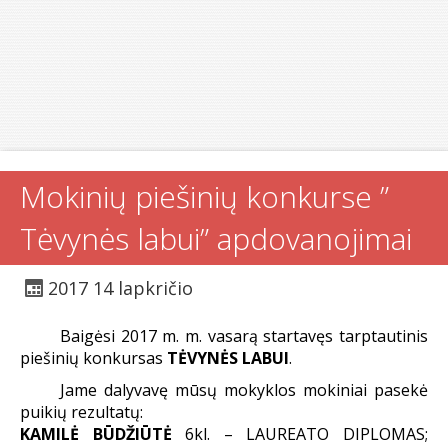
Mokinių piešinių konkurse ”
Tėvynės labui” apdovanojimai
2017 14 lapkričio
Baigėsi 2017 m. m. vasarą startavęs tarptautinis
piešinių konkursas
TĖVYNĖS LABUI
.
Jame dalyvavę mūsų mokyklos mokiniai pasekė
puikių rezultatų:
KAMILĖ BŪDŽIŪTĖ
6kl. – LAUREATO DIPLOMAS;