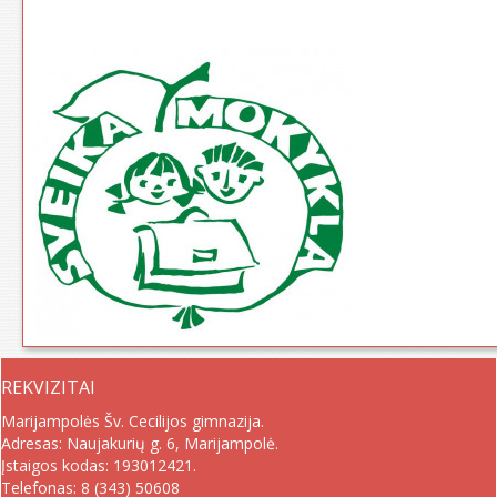
REKVIZITAI
Marijampolės Šv. Cecilijos gimnazija.
Adresas: Naujakurių g. 6, Marijampolė.
Įstaigos kodas: 193012421.
Telefonas:
8 (343) 50608