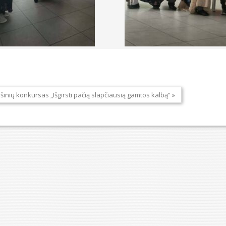
ešinių konkursas „Išgirsti pačią slapčiausią gamtos kalbą“ »