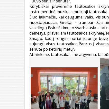
,,Buvo senis ir senutė”.
Kūrybiškai pravėrėme tautosakos skrynel
instrumentinė muzika, smulkioji tautosaka
Šiuo laikmečiu, kai daugumai vaikų vis sun
nuostabiausias. Greitai – trumpai- žaismi
vaizdingų išsireiškimų, o svarbiausia – tai 
dėmesys, praveriam tautosakos skrynelę. Na
Smagu, kad į renginį noriai įsijungė buvę
sujungti visus tautosakos žanrus į visumą 
senutė po keturių metų”.
Atminkime, tautosaka – ne atgyvena, tai bū