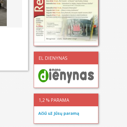
EL DIENYNAS
1,2 % PARAMA
Ačiū už Jūsų paramą