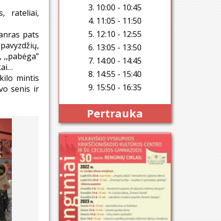
3. 10:00 - 10:45
 rateliai,
4. 11:05 - 11:50
5. 12:10 - 12:55
žanras pats
 pavyzdžių,
6. 13:05 - 13:50
, ,,pabėga”
7. 14:00 - 14:45
kai…
8. 14:55 - 15:40
kilo mintis
9. 15:50 - 16:35
vo senis ir
Pertrauka