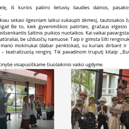
ę, iš kurios pabiro lietuvių liaudies dainos, pasakos,
…
kiau sekasi ilgesniam laikui sukaupti dėmesį, tautosakos 
ngai! Be to, kiek gyvenimiškos patirties, gražaus elgesio
neišsenkantis šaltinis puikios nuotaikos. Kai vaikai pavargsta
tūraliai, be užduočių namuose. Taip ir gimsta šilti renginu
 mano mokinukai (dabar penktokai), su kuriais dirbant ir 
– teatralizuotą renginį. Tik pavadinom truputį kitaip: ,,Bu
tinybė visapusiškame šiuolaikinio vaiko ugdyme.