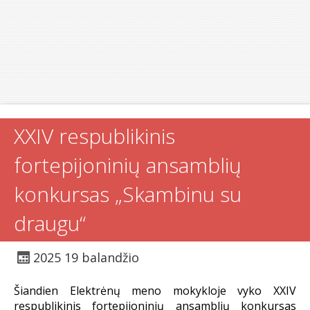
XXIV respublikinis
fortepijoninių ansamblių
konkursas „Skambinu su
draugu“
2025 19 balandžio
Šiandien Elektrėnų meno mokykloje vyko XXIV
respublikinis fortepijoninių ansamblių konkursas