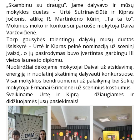
„Skambinu su draugu“. Jame dalyvavo ir mūsų
mokyklos duetas – Urtė Sutrinavičiūtė ir Kipras
Jočionis, atlikę R. Martinkėno kūrinį „Ta ta to“.
Mokinius moko ir konkursui paruošė mokytoja Daiva
Varževičienė.
Tarp gausybės talentingų dalyvių mūsų duetas
išsiskyrė – Urtė ir Kipras pelnė nominaciją už sceninį
įvaizdį, o jų pasirodymas buvo įvertintas garbingu III
vietos laureato diplomu.
Nuoširdžiai dėkojame mokytojai Daivai už atsidavimą,
energiją ir nuolatinį skatinimą dalyvauti konkursuose.
Visai mokyklos bendruomenei už palaikymą bei šokių
mokytojai Ermanai Grincienei už sceninius kostiumus.
Sveikiname Urtę ir Kiprą – džiaugiamės ir
didžiuojamės jūsų pasiekimais!