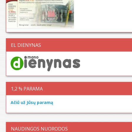
EL DIENYNAS
1,2 % PARAMA
Ačiū už Jūsų paramą
NAUDINGOS NUORODOS