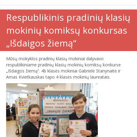
Respublikinis pradinių klasių
mokinių komiksų konkursas
„Išdaigos žiemą“
Mūsų mokyklos pradinių klasių mokiniai dalyvavo
respublikiniame pradinių klasių mokinių komiksų konkurse
„Išdaigos žiemą“. 4b klasės mokiniai Gabrielė Stanynaitė ir
Arnas Kvietkauskas tapo 4 klasės mokinių laureatais.