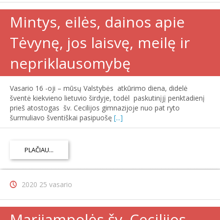
Mintys, eilės, dainos apie
Tėvynę, jos laisvę, meilę ir
nepriklausomybę
Vasario 16 -oji – mūsų Valstybės atkūrimo diena, didelė
šventė kiekvieno lietuvio širdyje, todėl paskutinįjį penktadienį
prieš atostogas šv. Cecilijos gimnazijoje nuo pat ryto
šurmuliavo šventiškai pasipuošę
[...]
PLAČIAU...
2020 25 vasario
Marijampolės šv. Cecilijos