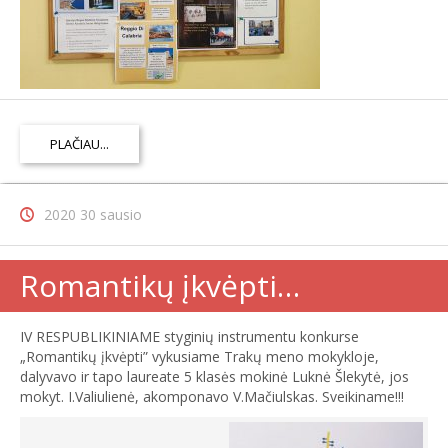
PLAČIAU...
2020 30 sausio
Romantikų įkvėpti…
IV RESPUBLIKINIAME styginių instrumentu konkurse
„Romantikų įkvėpti” vykusiame Trakų meno mokykloje,
dalyvavo ir tapo laureate 5 klasės mokinė Luknė Šlekytė, jos
mokyt. I.Valiulienė, akomponavo V.Mačiulskas. Sveikiname!!!