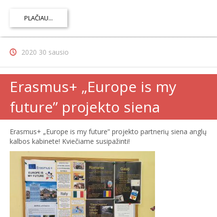
PLAČIAU...
2020 30 sausio
Erasmus+ „Europe is my
future” projekto siena
Erasmus+ „Europe is my future” projekto partnerių siena anglų
kalbos kabinete! Kviečiame susipažinti!