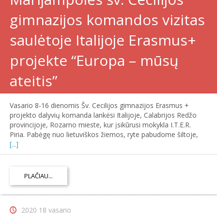
gimnazijos komandos vizitas
saulėtoje Italijoje Erasmus+
projekte “Europa – mūsų
ateitis”
Vasario 8-16 dienomis Šv. Cecilijos gimnazijos Erasmus +
projekto dalyvių komanda lankėsi Italijoje, Calabrijos Redžo
provincijoje, Rozarno mieste, kur įsikūrusi mokykla I.T.E.R.
Piria. Pabėgę nuo lietuviškos žiemos, ryte pabudome šiltoje,
[...]
PLAČIAU...
2020 18 vasario