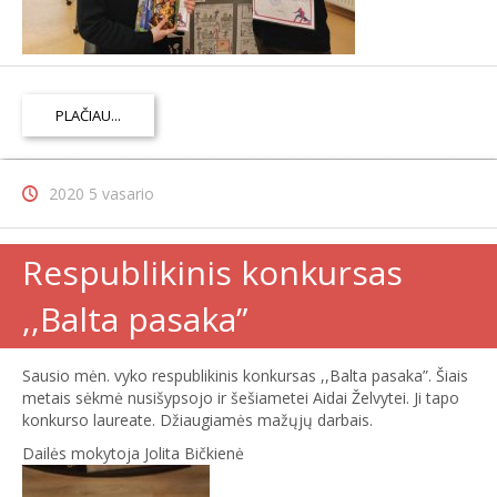
PLAČIAU...
2020 5 vasario
Respublikinis konkursas
,,Balta pasaka”
Sausio mėn. vyko respublikinis konkursas ,,Balta pasaka”. Šiais
metais sėkmė nusišypsojo ir šešiametei Aidai Želvytei. Ji tapo
konkurso laureate. Džiaugiamės mažųjų darbais.
Dailės mokytoja Jolita Bičkienė