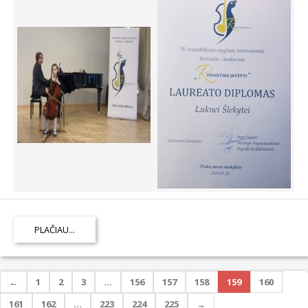
PLAČIAU...
←
1
2
3
…
156
157
158
159
160
161
162
…
223
224
225
→