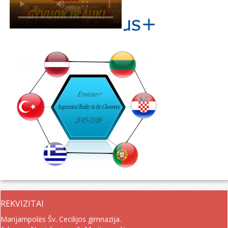
REKVIZITAI
Marijampolės Šv. Cecilijos gimnazija.