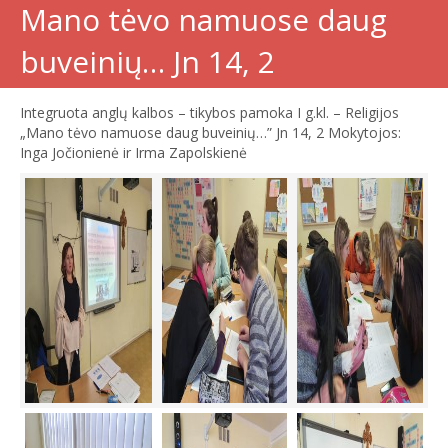
Mano tėvo namuose daug
buveinių… Jn 14, 2
Integruota anglų kalbos – tikybos pamoka I g.kl. – Religijos
„Mano tėvo namuose daug buveinių…” Jn 14, 2 Mokytojos:
Inga Jočionienė ir Irma Zapolskienė