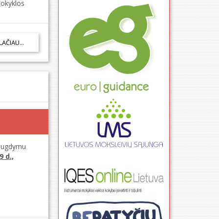
mokyklos
LAČIAU...
s ugdymu
9 d.,