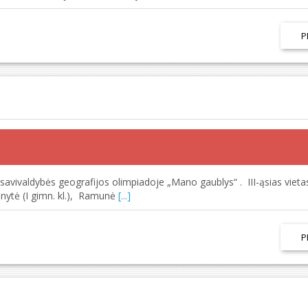
P
vivaldybės geografijos olimpiadoje „Mano gaublys“ . III-ąsias vietas
bnytė (I gimn. kl.), Ramunė
[...]
P