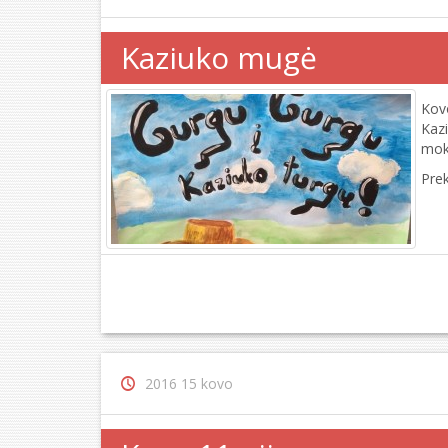
Kaziuko mugė
Kovo
Kazi
moky
Pre
2016 15 kovo