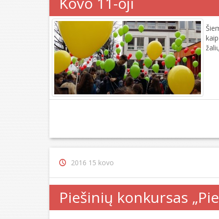
Kovo 11-oji
Šie
kaip
žali
2016 15 kovo
Piešinių konkursas „Pi