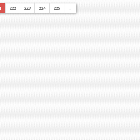
1
222
223
224
225
→