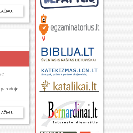
LAČIAU...
se
ų parodoje
LAČIAU...