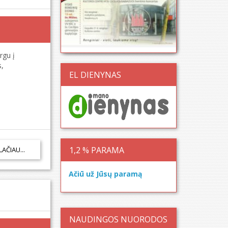
rgu į
s,
EL DIENYNAS
1,2 % PARAMA
LAČIAU...
Ačiū už Jūsų paramą
NAUDINGOS NUORODOS