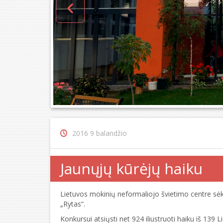
2016 9 balandžio
Jaunųjų kūrėjų haiku
Lietuvos mokinių neformaliojo švietimo centre sėk
„Rytas“.
Konkursui atsiųsti net 924 iliustruoti haiku iš 139