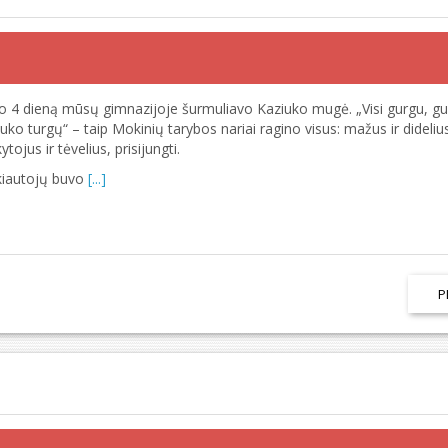
 4 dieną mūsų gimnazijoje šurmuliavo Kaziuko mugė. „Visi gurgu, gu
uko turgų“ – taip Mokinių tarybos nariai ragino visus: mažus ir dideliu
tojus ir tėvelius, prisijungti.
kiautojų buvo
[...]
P