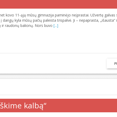
met kovo 11-ąją mūsų gimnazija paminėjo neįprastai. Užvertę galvas
 į dangų kyla mūsų pačių paleista trispalvė. Ji – nepaprasta, „išausta“ 
ų ir raudonų balionų. Nors buvo
[...]
P
eškime kalbą“