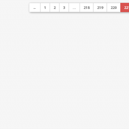
←
1
2
3
…
218
219
220
22