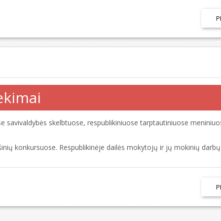
P
ekimai
e savivaldybės skelbtuose, respublikiniuose tarptautiniuose meniniuo
nių konkursuose. Respublikinėje dailės mokytojų ir jų mokinių darb
P