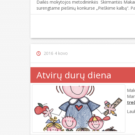
Dailės mokytojos metodininkės Skirmantės Makare
surengtame piešinių konkurse „Pieškime kalbą“. Pau
2016 4 kovo
Atvirų durų diena
Malo
Mari
treč
Lau