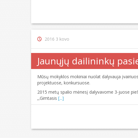
2016 3 kovo
Jaunųjų dailininkų pasi
Mūsų mokyklos mokiniai nuolat dalyvauja įvairiuos
projektuose, konkursuose.
2015 metų spalio mėnesį dalyvavome 3-juose pieši
,,Gimtasis
[...]