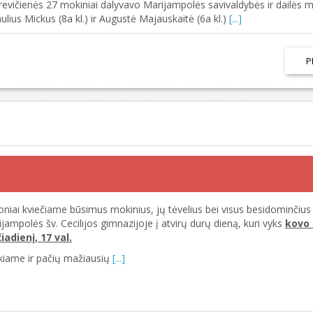
vičienės 27 mokiniai dalyvavo Marijampolės savivaldybės ir dailės 
lius Mickus (8a kl.) ir Augustė Majauskaitė (6a kl.)
[...]
P
niai kviečiame būsimus mokinius, jų tėvelius bei visus besidominčiu
jampolės šv. Cecilijos gimnazijoje į atvirų durų dieną, kuri vyks
kovo 
iadienį, 17 val.
kiame ir pačių mažiausių
[...]