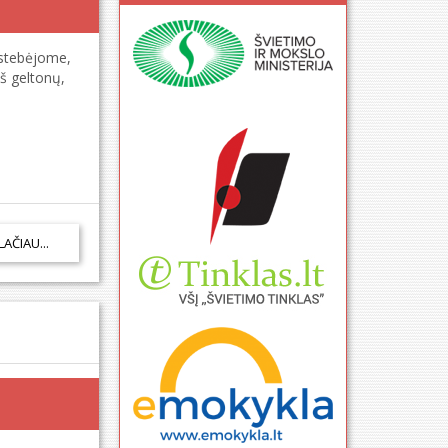
 stebėjome,
iš geltonų,
LAČIAU...