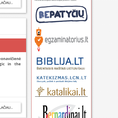
LAČIAU...
eonavičienė
gic in the
LAČIAU...