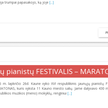
ija trumpai papasakojo, ką joje
[...]
P
ųjų pianistų FESTIVALIS – MARA
6 m. lapkričio 26d. Kaune vyko XVI respublikinis jaunųjų pianistų 
ATONAS, kuris vyksta 11 Kauno miesto salių. Jame dalyvavo 430 m
publikos muzikos (meno) mokyklų, renginiui
[...]