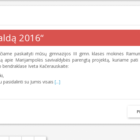
aldą 2016“
ečiame paskaityti mūsų gimnazijos III gimn. klasės mokinės Ramun
šką apie Marijampolės savivaldybės parengtą projektą, kuriame pati
 bendraklase Iveta Kačerauskaite:
ki,
u pasidalinti su Jumis visais
[...]
P