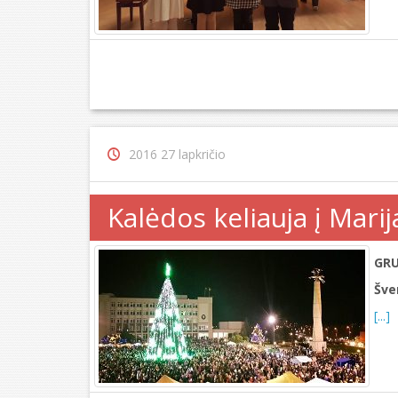
2016 27 lapkričio
Kalėdos keliauja į Mari
GRU
Šve
[...]