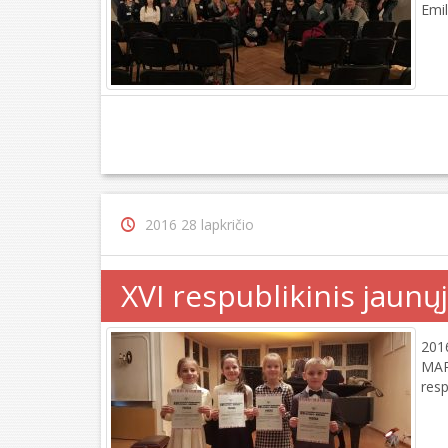
Emil
2016 28 lapkričio
XVI respublikinis jaun
201
MAR
res