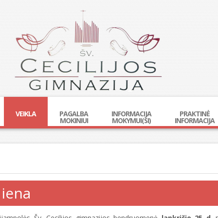
VEIKLA
PAGALBA
INFORMACIJA
PRAKTINĖ
MOKINIUI
MOKYMUI(SI)
INFORMACIJA
diena
ijampolės Šv. Cecilijos gimnazijos bendruomenė
lapkričio 25 d
. 