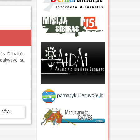
ės Dilbaitės
 dalyvavo su
LAČIAU...