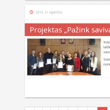
2016 21 lapkričio
Projektas „Pažink saviv
Kvi
lai
savo
Svei
nori