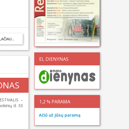
LAČIAU...
EL DIENYNAS
TONAS
FESTIVALIS –
1,2 % PARAMA
okinių iš 33
Ačiū už Jūsų paramą