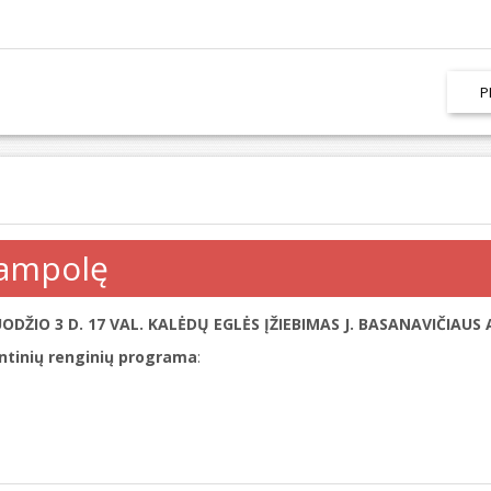
P
jampolę
ODŽIO 3 D. 17 VAL. KALĖDŲ EGLĖS ĮŽIEBIMAS J. BASANAVIČIAUS A
ntinių renginių programa
: