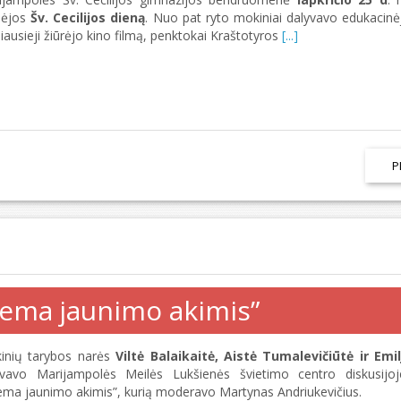
bėjos
Šv. Cecilijos dieną
. Nuo pat ryto mokiniai dalyvavo edukacinėj
iausieji žiūrėjo kino filmą, penktokai Kraštotyros
[...]
P
stema jaunimo akimis”
inių tarybos narės
Viltė Balaikaitė, Aistė Tumalevičiūtė ir Emi
yvavo Marijampolės Meilės Lukšienės švietimo centro diskusijoj
ema jaunimo akimis”, kurią moderavo Martynas Andriukevičius.