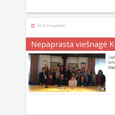
2016 24 lapkričio
Nepaprasta viešnagė Kr
Lap
lan
Cla