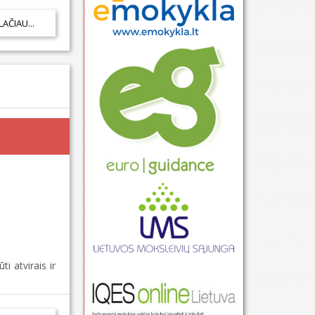
LAČIAU...
i atvirais ir