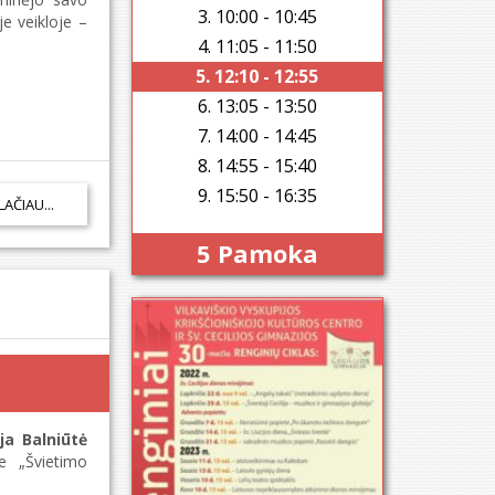
3. 10:00 - 10:45
e veikloje –
4. 11:05 - 11:50
5. 12:10 - 12:55
6. 13:05 - 13:50
7. 14:00 - 14:45
8. 14:55 - 15:40
9. 15:50 - 16:35
LAČIAU...
5 Pamoka
lja Balniūtė
e „Švietimo