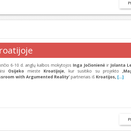
P
oatijoje
kričio 6-10 d. anglų kalbos mokytojos
Inga Jočionienė
ir
Jolanta L
kėsi
Osijeko
mieste
Kroatijoje
, kur susitiko su projekto
‚Ma
ssroom with Argumented Reality‘
partneriais iš
Kroatijos,
[...]
P