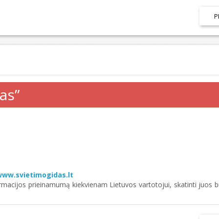
P
as”
ww.svietimogidas.lt
rmacijos prieinamumą kiekvienam Lietuvos vartotojui, skatinti juos būt