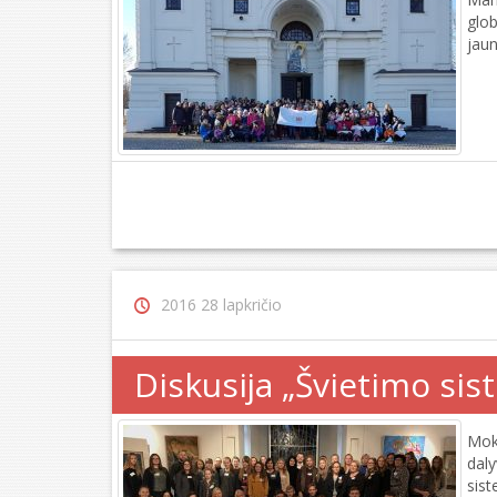
glo
jaun
2016 28 lapkričio
Diskusija „Švietimo si
Mok
dal
sist